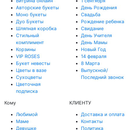
Витрина онлайн
1 сентября
Авторские букеты
День Рождения
Моно букеты
Cвадьба
Дуо Букеты
Рождение ребенка
Шляпная коробка
Свидание
Стильный
День Учителя
комплимент
День Мамы
Корзины
Новый Год
VIP ROSES
14 февраля
Букет невесты
8 Марта
Цветы в вазе
Выпускной/
Сухоцветы
Последний звонок
Цветочная
подписка
Кому
КЛИЕНТУ
Любимой
Доставка и оплата
Маме
Контакты
Девушке
Политика